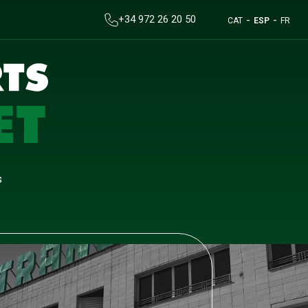
+34 972 26 20 50
CAT
ESP
FR
s