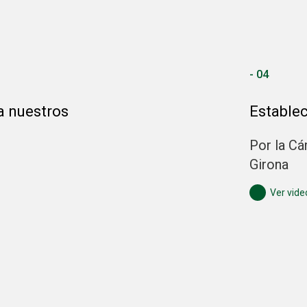
- 04
a nuestros
Establec
Por la C
Girona
Ver vide