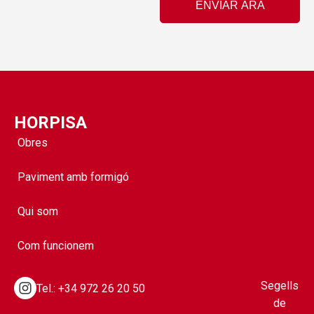
HORPISA
Obres
Paviment amb formigó
Qui som
Com funcionem
Segells
Tel.:
+34 972 26 20 50
de