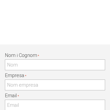
NECESSITES AJUDA?
Completa la teva informació i et contactarem
molt aviat.
Nom i Cognom
*
Empresa
*
Email
*